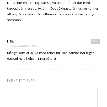
Du är inte ensam! Jag kan skriva under på det där med
tappad träningssug, tyvärr… Det tråkigaste är hur jag känner
att jag blir segare och tröttare och ändå inte lyckas ta mig
samman.
LINA
Svara
12 februari, 2013 kl. 09:17
Många som är sjuka med feber nu, min sambo har legat
däckad hela helgen. Krya på dig!!
LÄMNA ETT SVAR