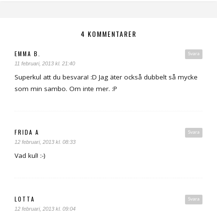
4 KOMMENTARER
EMMA B.
Svara
11 februari, 2013 kl. 21:40
Superkul att du besvara! :D Jag äter också dubbelt så mycke
som min sambo. Om inte mer. :P
FRIDA A
Svara
12 februari, 2013 kl. 08:33
Vad kul! :-)
LOTTA
Svara
12 februari, 2013 kl. 09:04