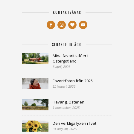
KONTAKTVÄGAR
SENASTE INLÄGG
Mina favoritcaféer i
Östergötland
6 april, 2026
Favoritfoton från 2025
11 januari, 2026
Haväng, Österlen
1 september, 2025
Den verkliga lyxen i livet
31 augusti, 2025