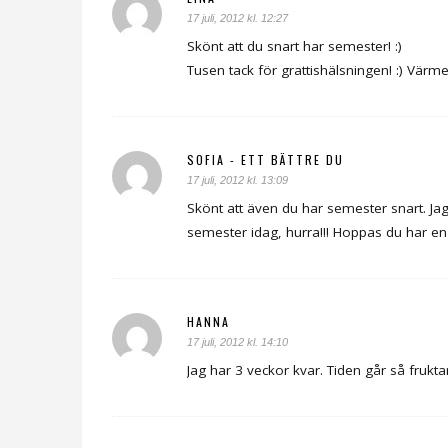
17 juli, 2012 kl. 12:27
Skönt att du snart har semester! :)
Tusen tack för grattishälsningen! :) Värme
SOFIA - ETT BÄTTRE DU
17 juli, 2012 kl. 13:09
Skönt att även du har semester snart. Jag
semester idag, hurra!!! Hoppas du har e
HANNA
17 juli, 2012 kl. 14:10
Jag har 3 veckor kvar. Tiden går så frukta