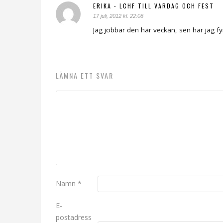
ERIKA - LCHF TILL VARDAG OCH FEST
17 juli, 2012 kl. 22:08
Jag jobbar den här veckan, sen har jag f
LÄMNA ETT SVAR
Namn
*
E-
postadress