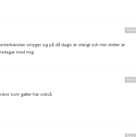
Svara
sterkänslan smyger sig på då dagis är stängt och min dotter är
redagar med mig.
Svara
veckor som gäller här också.
Svara