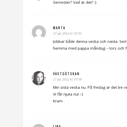
Semester? Vad är det? :)
MARTA
17 juli, 2012 kl. 07:01
Jobbar både denna vecka och nästa. Seme
hemma med pappa måndag – tors och f
VÄSTGÖTSKAN
17 juli, 2012 kl. 07:09
Min sista vecka nu. På fredag är det tre 
Vi får njuta nu! :-)
Kram
LINA