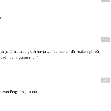
r!
Svara
 är ju föräldraledig och har ju typ ”semester” då, maken går på
n skön träningssommar :).
Svara
nsvärt långsamt just nu!