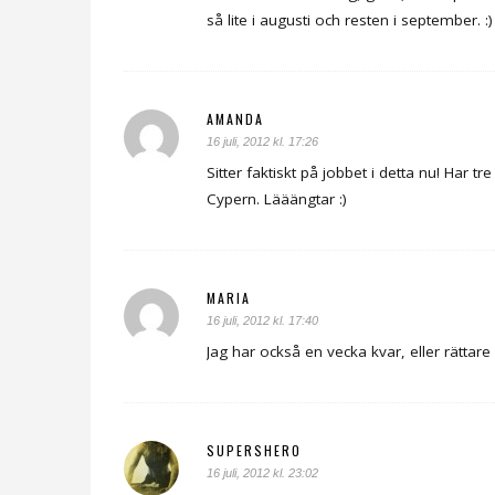
så lite i augusti och resten i september. :)
AMANDA
16 juli, 2012 kl. 17:26
Sitter faktiskt på jobbet i detta nu! Har t
Cypern. Lääängtar :)
MARIA
16 juli, 2012 kl. 17:40
Jag har också en vecka kvar, eller rättare
SUPERSHERO
16 juli, 2012 kl. 23:02