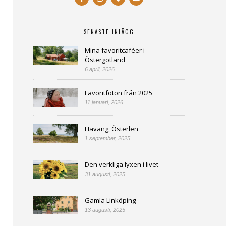
SENASTE INLÄGG
Mina favoritcaféer i
Östergötland
6 april, 2026
Favoritfoton från 2025
11 januari, 2026
Haväng, Österlen
1 september, 2025
Den verkliga lyxen i livet
31 augusti, 2025
Gamla Linköping
13 augusti, 2025