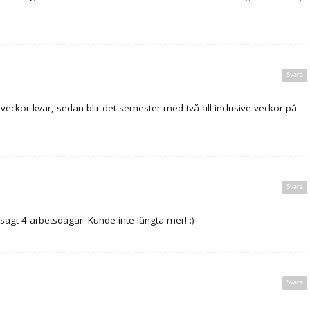
Svara
re veckor kvar, sedan blir det semester med två all inclusive-veckor på
Svara
 sagt 4 arbetsdagar. Kunde inte längta mer! :)
Svara