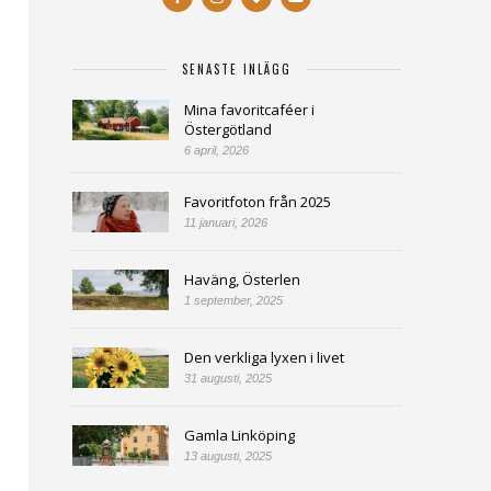
SENASTE INLÄGG
Mina favoritcaféer i
Östergötland
6 april, 2026
Favoritfoton från 2025
11 januari, 2026
Haväng, Österlen
1 september, 2025
Den verkliga lyxen i livet
31 augusti, 2025
Gamla Linköping
13 augusti, 2025