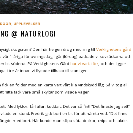
,
TDOOR
UPPLEVELSER
ING @ NATURLOGI
t mysigt skogsrum? Den här helgen drog med mig till
Verklighetens gård
ra vår 1-åriga förlovningsdag. Igår (lördag) packade vi sovsäckarna och
en bit söderut. På Verklighetens Gård
har vi varit förr
, och det ligger
 i tre år innan vi flyttade tillbaka till stan igen.
k en folder med en karta vart vårt lilla vindskydd låg. Så vi tog all
att hitta tack vare små skyltar som visade vägen.
ett! Med lyktor, fårfällar, kuddar.. Det var så fint! ”Det finaste jag sett”
 vilade en stund. Fredrik gick bort en bit för att hämta ved. ”Det finns
ängde med bort. Här kunde man köpa söta drickor, chips och lakrits.