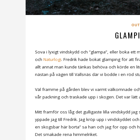
OU
GLAMP
Sova i lyxigt vindskydd och ”glampa”, eller boka et
och
Naturlogi
. Fredrik hade bokat glamping för att fi
allt annat man kunde tänkas behöva och körde en lit
nästan på vägen till Vallsnäs där vi bodde i en röd stuga
Väl framme på gården blev vi varmt välkomnade och fic
vår packning och traskade upp i skogen. Det var lätt 
Mitt framför oss låg det gulligaste lilla vindskydd jag s
yppade jag till Fredrik. Jag kröp upp i vindskyddet och
en skogsbar här borta” sa han och jag for opp och h
Det smakade rena himmelriket.