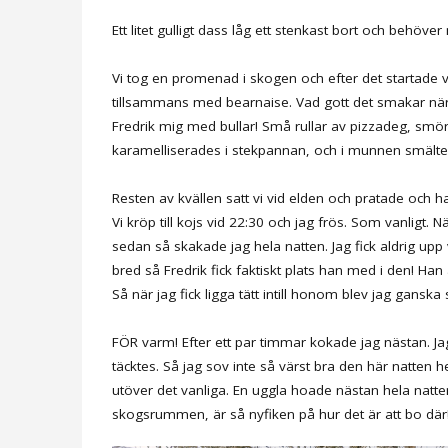
Ett litet gulligt dass låg ett stenkast bort och behöv
Vi tog en promenad i skogen och efter det startade v
tillsammans med bearnaise. Vad gott det smakar när 
Fredrik mig med bullar! Små rullar av pizzadeg, smö
karamelliserades i stekpannan, och i munnen smälte d
Resten av kvällen satt vi vid elden och pratade och h
Vi kröp till kojs vid 22:30 och jag frös. Som vanligt. Nä
sedan så skakade jag hela natten. Jag fick aldrig up
bred så Fredrik fick faktiskt plats han med i den! H
Så när jag fick ligga tätt intill honom blev jag gansk
FÖR varm! Efter ett par timmar kokade jag nästan. Ja
täcktes. Så jag sov inte så värst bra den här natten he
utöver det vanliga. En uggla hoade nästan hela nat
skogsrummen, är så nyfiken på hur det är att bo där