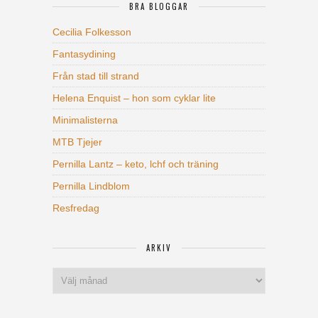
BRA BLOGGAR
Cecilia Folkesson
Fantasydining
Från stad till strand
Helena Enquist – hon som cyklar lite
Minimalisterna
MTB Tjejer
Pernilla Lantz – keto, lchf och träning
Pernilla Lindblom
Resfredag
ARKIV
Arkiv