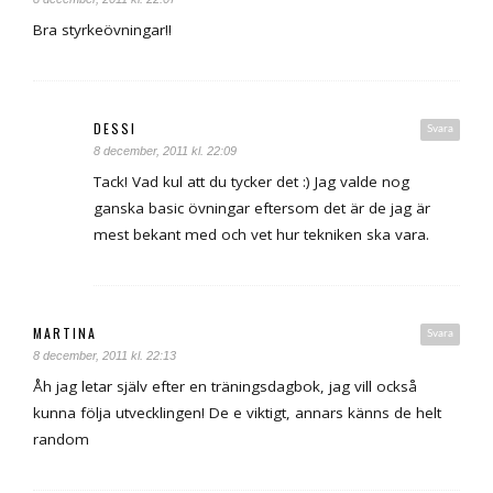
Bra styrkeövningar!!
DESSI
Svara
8 december, 2011 kl. 22:09
Tack! Vad kul att du tycker det :) Jag valde nog
ganska basic övningar eftersom det är de jag är
mest bekant med och vet hur tekniken ska vara.
MARTINA
Svara
8 december, 2011 kl. 22:13
Åh jag letar själv efter en träningsdagbok, jag vill också
kunna följa utvecklingen! De e viktigt, annars känns de helt
random