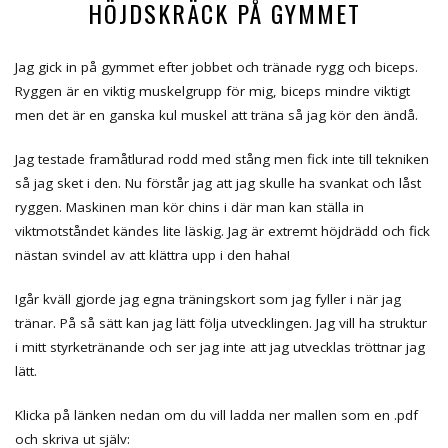
HÖJDSKRÄCK PÅ GYMMET
Jag gick in på gymmet efter jobbet och tränade rygg och biceps.
Ryggen är en viktig muskelgrupp för mig, biceps mindre viktigt
men det är en ganska kul muskel att träna så jag kör den ändå.
Jag testade framåtlurad rodd med stång men fick inte till tekniken
så jag sket i den. Nu förstår jag att jag skulle ha svankat och låst
ryggen. Maskinen man kör chins i där man kan ställa in
viktmotståndet kändes lite läskig. Jag är extremt höjdrädd och fick
nästan svindel av att klättra upp i den haha!
Igår kväll gjorde jag egna träningskort som jag fyller i när jag
tränar. På så sätt kan jag lätt följa utvecklingen. Jag vill ha struktur
i mitt styrketränande och ser jag inte att jag utvecklas tröttnar jag
lätt.
Klicka på länken nedan om du vill ladda ner mallen som en .pdf
och skriva ut själv: