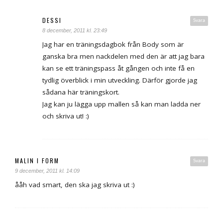
DESSI
Svara
8 december, 2011 kl. 23:49
Jag har en träningsdagbok från Body som är
ganska bra men nackdelen med den är att jag bara
kan se ett träningspass åt gången och inte få en
tydlig överblick i min utveckling. Därför gjorde jag
sådana här träningskort.
Jag kan ju lägga upp mallen så kan man ladda ner
och skriva ut! :)
MALIN I FORM
Svara
9 december, 2011 kl. 14:09
ååh vad smart, den ska jag skriva ut :)