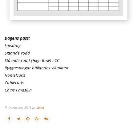
Dagens pass:
Latsdrag
Sittande rodd
Stående rodd (High Row) i CC
Ryggresningar hållandes viktplatta
Hantelcurls
Cablecurls
Chins i maskin
8 december, 2011 av
dessi