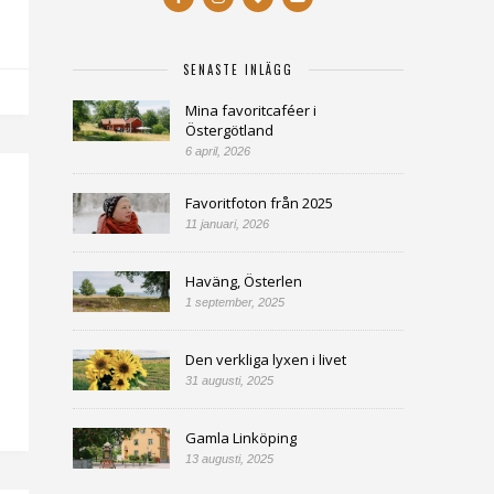
SENASTE INLÄGG
Mina favoritcaféer i
Östergötland
6 april, 2026
Favoritfoton från 2025
11 januari, 2026
Haväng, Österlen
1 september, 2025
Den verkliga lyxen i livet
31 augusti, 2025
Gamla Linköping
13 augusti, 2025