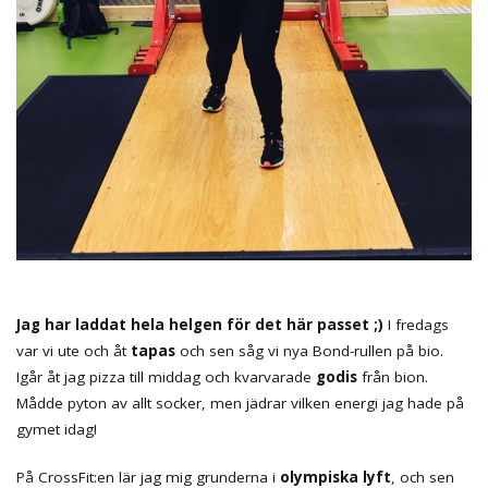
Jag har laddat hela helgen för det här passet ;)
I fredags
var vi ute och åt
tapas
och sen såg vi nya Bond-rullen på bio.
Igår åt jag pizza till middag och kvarvarade
godis
från bion.
Mådde pyton av allt socker, men jädrar vilken energi jag hade på
gymet idag!
På CrossFit:en lär jag mig grunderna i
olympiska lyft
, och sen