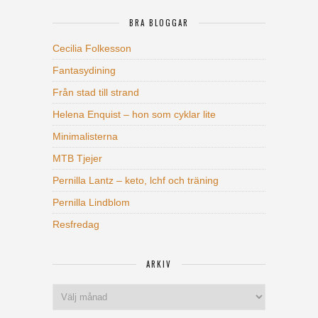
BRA BLOGGAR
Cecilia Folkesson
Fantasydining
Från stad till strand
Helena Enquist – hon som cyklar lite
Minimalisterna
MTB Tjejer
Pernilla Lantz – keto, lchf och träning
Pernilla Lindblom
Resfredag
ARKIV
Arkiv