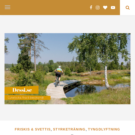
,
,
FRISKIS & SVETTIS
STYRKETRÄNING
TYNGDLYFTNING