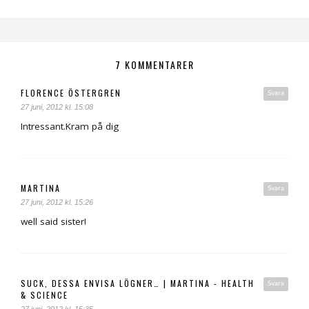
7 KOMMENTARER
FLORENCE ÖSTERGREN
Svara
27 juni, 2012 kl. 15:08
Intressant.Kram på dig
MARTINA
Svara
27 juni, 2012 kl. 15:26
well said sister!
SUCK, DESSA ENVISA LÖGNER… | MARTINA - HEALTH
Svara
& SCIENCE
27 juni, 2012 kl. 15:35