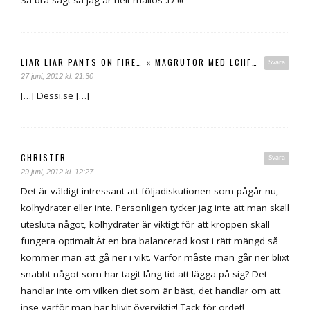
LIAR LIAR PANTS ON FIRE… « MAGRUTOR MED LCHF…
Svara
27 juni, 2012 kl. 21:30
[…] Dessi.se […]
CHRISTER
Svara
29 juni, 2012 kl. 12:27
Det är väldigt intressant att följadiskutionen som pågår nu,
kolhydrater eller inte. Personligen tycker jag inte att man skall
utesluta något, kolhydrater är viktigt för att kroppen skall
fungera optimalt.Ät en bra balancerad kost i rätt mängd så
kommer man att gå ner i vikt. Varför måste man går ner blixt
snabbt något som har tagit lång tid att lägga på sig? Det
handlar inte om vilken diet som är bäst, det handlar om att
inse varför man har blivit överviktig! Tack för ordet!