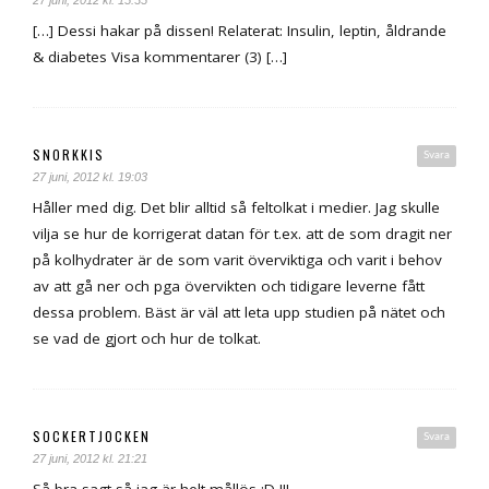
[…] Dessi hakar på dissen! Relaterat: Insulin, leptin, åldrande
& diabetes Visa kommentarer (3) […]
SNORKKIS
Svara
27 juni, 2012 kl. 19:03
Håller med dig. Det blir alltid så feltolkat i medier. Jag skulle
vilja se hur de korrigerat datan för t.ex. att de som dragit ner
på kolhydrater är de som varit överviktiga och varit i behov
av att gå ner och pga övervikten och tidigare leverne fått
dessa problem. Bäst är väl att leta upp studien på nätet och
se vad de gjort och hur de tolkat.
SOCKERTJOCKEN
Svara
27 juni, 2012 kl. 21:21
Så bra sagt så jag är helt mållös :D !!!