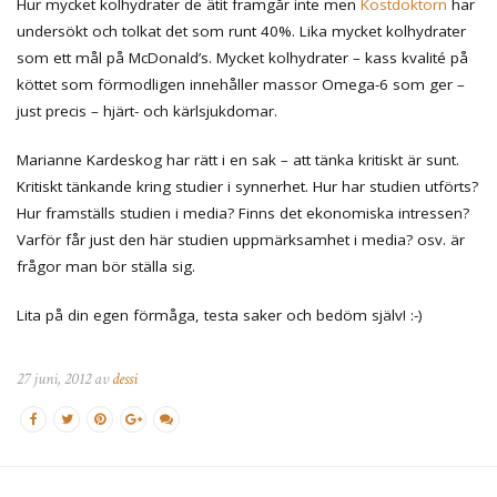
Hur mycket kolhydrater de ätit framgår inte men
Kostdoktorn
har
undersökt och tolkat det som runt 40%. Lika mycket kolhydrater
som ett mål på McDonald’s. Mycket kolhydrater – kass kvalité på
köttet som förmodligen innehåller massor Omega-6 som ger –
just precis – hjärt- och kärlsjukdomar.
Marianne Kardeskog har rätt i en sak – att tänka kritiskt är sunt.
Kritiskt tänkande kring studier i synnerhet. Hur har studien utförts?
Hur framställs studien i media? Finns det ekonomiska intressen?
Varför får just den här studien uppmärksamhet i media? osv. är
frågor man bör ställa sig.
Lita på din egen förmåga, testa saker och bedöm själv! :-)
27 juni, 2012 av
dessi