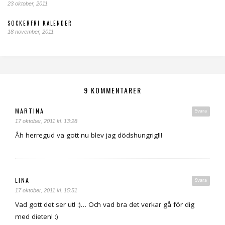
23 oktober, 2011
SOCKERFRI KALENDER
18 november, 2011
9 KOMMENTARER
MARTINA
Svara
17 oktober, 2011 kl. 13:28
Åh herregud va gott nu blev jag dödshungrig!!!
LINA
Svara
17 oktober, 2011 kl. 15:51
Vad gott det ser ut! :)… Och vad bra det verkar gå för dig
med dieten! :)