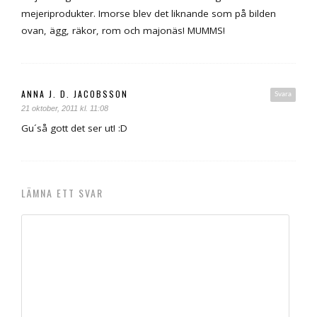
mejeriprodukter. Imorse blev det liknande som på bilden
ovan, ägg, räkor, rom och majonäs! MUMMS!
ANNA J. D. JACOBSSON
Svara
21 oktober, 2011 kl. 11:08
Gu´så gott det ser ut! :D
LÄMNA ETT SVAR