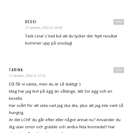
DESSI
Svara
17 oktober, 2011 kl. 16:58
Tack Lina! :) Vad kul att du tycker det. Nytt resultat
kommer upp på onsdag!
TARINA
Svara
17 oktober, 2011 kl. 17:21
Då får vi vänta, men du är så duktig! :)
Idag har jag levt på ägg än sålänge, ätit 5st ägg och en
kesella.
Har svårt för att veta vad jag ska äta, plus att jag inte varit så
hungrig.
Är det LCHF du går efter eller något annat nu? Använder du
dig utav smör och grädde och andra feta livsmedel? Har