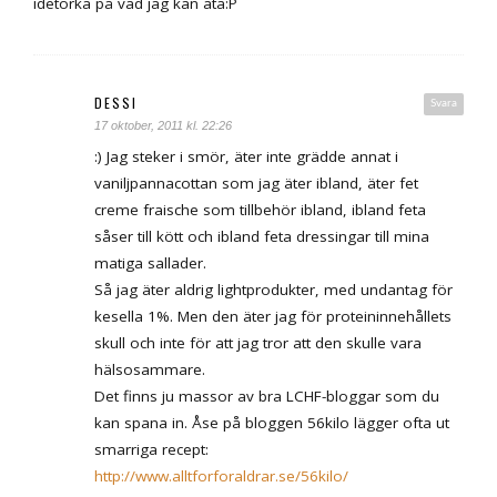
idetorka på vad jag kan äta:P
DESSI
Svara
17 oktober, 2011 kl. 22:26
:) Jag steker i smör, äter inte grädde annat i
vaniljpannacottan som jag äter ibland, äter fet
creme fraische som tillbehör ibland, ibland feta
såser till kött och ibland feta dressingar till mina
matiga sallader.
Så jag äter aldrig lightprodukter, med undantag för
kesella 1%. Men den äter jag för proteininnehållets
skull och inte för att jag tror att den skulle vara
hälsosammare.
Det finns ju massor av bra LCHF-bloggar som du
kan spana in. Åse på bloggen 56kilo lägger ofta ut
smarriga recept:
http://www.alltforforaldrar.se/56kilo/