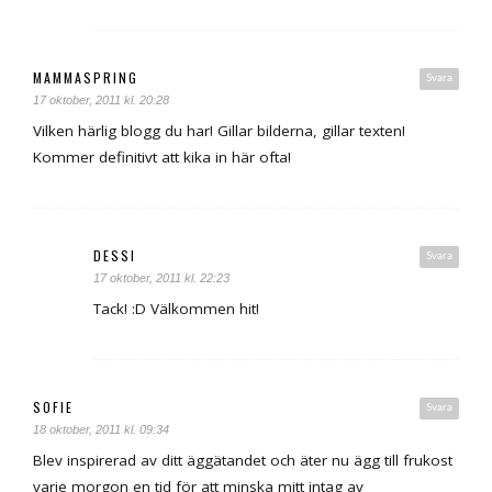
MAMMASPRING
Svara
17 oktober, 2011 kl. 20:28
Vilken härlig blogg du har! Gillar bilderna, gillar texten!
Kommer definitivt att kika in här ofta!
DESSI
Svara
17 oktober, 2011 kl. 22:23
Tack! :D Välkommen hit!
SOFIE
Svara
18 oktober, 2011 kl. 09:34
Blev inspirerad av ditt äggätandet och äter nu ägg till frukost
varje morgon en tid för att minska mitt intag av