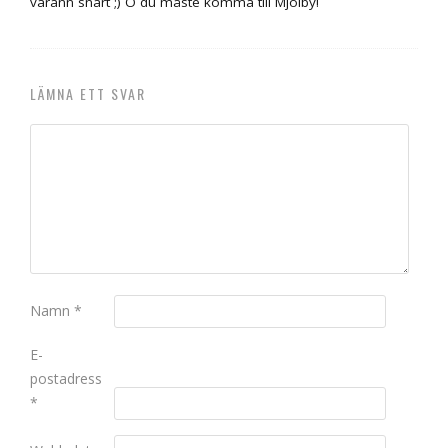
varann snart ;) O du måste komma till Mjölby!
LÄMNA ETT SVAR
Namn
*
E-
postadress
*