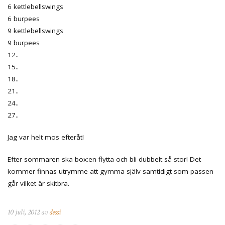
6 kettlebellswings
6 burpees
9 kettlebellswings
9 burpees
12..
15..
18..
21..
24..
27..
Jag var helt mos efteråt!
Efter sommaren ska box:en flytta och bli dubbelt så stor! Det
kommer finnas utrymme att gymma själv samtidigt som passen
går vilket är skitbra.
10 juli, 2012 av
dessi