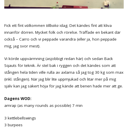
Fick ett fint
välkommen tillbaka
idag. Det kändes fint att kliva
innanför dörren. Mycket folk och rörelse. Träffade en bekant där
också – Carro och vi peppade varandra (eller ja, hon peppade
mig, jag svor mest).
Vi körde uppvärmning (asjobbigt redan här) och sedan Back
Sqauts för teknik. Är stel bak i ryggen och det kändes som att
stången hela tiden ville rulla av axlarna så jag tog 30 kg som max
(inkl. stången). När jag blir lite uppmjukad och litar mer på mig
själv kan jag säkert höja för jag kände att benen hade mer att ge.
Dagens WOD:
amrap (as many rounds as possible) 7 min
3 kettlebellswings
3 burpees