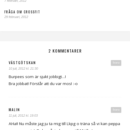
7 februari, 2012
FRÅGA OM CROSSFIT
29 februari, 2012
2 KOMMENTARER
VÄSTGÖTSKAN
Svara
10 juli, 2012 kl. 21:30
Burpees som är sjukt jobbigt…!
Bra jobbat! Förstår att du var mos! :-o
MALIN
Svara
11 juli, 2012 kl. 19:03
AHa!! Nu måste jag ju ta mig till Lkpg o träna så vi kan peppa