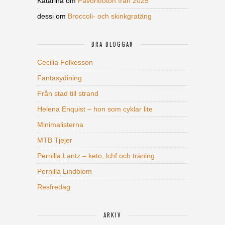
Katarina
om
Favoritfoton från 2025
dessi
om
Broccoli- och skinkgratäng
BRA BLOGGAR
Cecilia Folkesson
Fantasydining
Från stad till strand
Helena Enquist – hon som cyklar lite
Minimalisterna
MTB Tjejer
Pernilla Lantz – keto, lchf och träning
Pernilla Lindblom
Resfredag
ARKIV